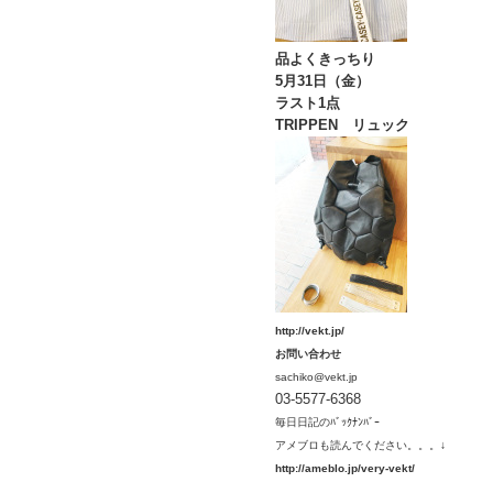
品よくきっちり
5月31日（金）
ラスト1点
TRIPPEN リュック
http://vekt.jp/
お問い合わせ
sachiko@vekt.jp
03-5577-6368
毎日日記のﾊﾞｯｸﾅﾝﾊﾞｰ
アメブロ
も読んでください。。。↓
htt
p://ameblo.jp/very-vekt/