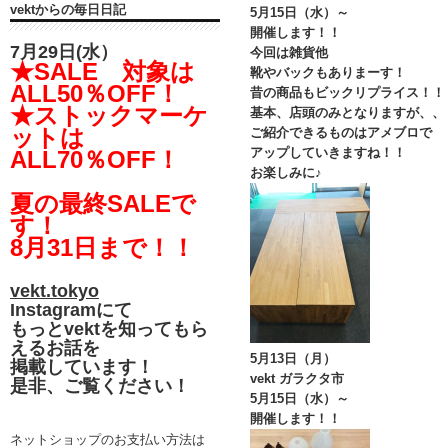
vektからの毎日日記
5月15日（水）～
開催します！！
7月29日(水）
今回は雑貨他
★SALE 対象は
靴やバックもありまーす！
ALL50％OFF！
昔の商品もビックリプライス！！
★ストックマーケ
基本、店頭のみとなりますが、、
ットは
ご紹介できるものはアメブロで
アップしていきますね！！
ALL70％OFF！
お楽しみに♪
夏の最終SALEで
す！
8月31日まで！！
vekt.tokyo
Instagramにて
もっとvektを知ってもら
えるお話を
5月13日（月）
掲載しています！
vekt ガラクタ市
是非、ご覧ください！
5月15日（水）～
開催します！！
ネットショップのお支払い方法は