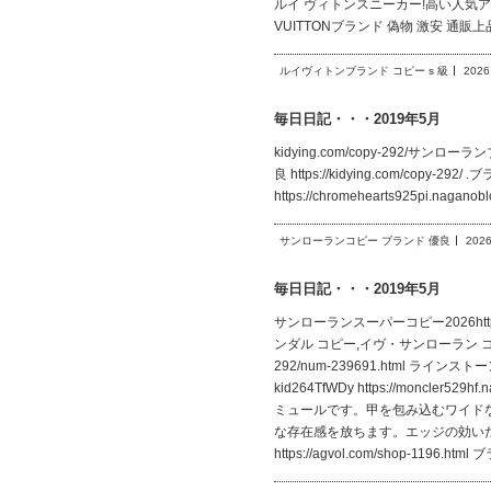
ルイ ヴィトンスニーカー!高い人気アイテム!好印
VUITTONブランド 偽物 激安 通
ルイヴィトンブランド コピー s 級
2026
毎日日記・・・2019年5月
kidying.com/copy-292/サンロー
良 https://kidying.com/copy-2
https://chromehearts925pi.nag
サンローランコピー ブランド 優良
2026
毎日日記・・・2019年5月
サンローランスーパーコピー2026https
ンダル コピー,イヴ・サンローラン コピー
292/num-239691.html 
kid264TfWDy https://monc
ミュールです。甲を包み込むワイド
な存在感を放ちます。エッジの効い
https://agvol.com/shop-119