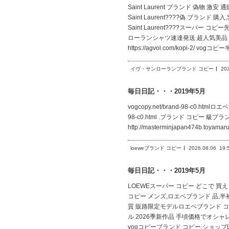
Saint Laurent ブランド 偽物 激安 通
Saint Laurent????偽 ブランド 購入,
Saint Laurent????スーパー コピー
ローランシャツ速達発送 超人気美品
https://agvol.com/kopi-2/ vog
イヴ・サンローランブランド コピー
20
毎日日記・・・2019年5月
vogcopy.net/brand-98-c0.htmlロエ
98-c0.html .ブランド コピー 級ブランド
http://masterminjapan474b.toy
loeweブランド コピー
2026.08.06
19:
毎日日記・・・2019年5月
LOEWEスーパー コピー どこで 買えるht
コピー メンズ,ロエベブランド 品,半袖Tシ
質 販路限定モデルロエベブランド コピー 品 
ル 2026季新作品 手頃価格でオシャレ!VIP
vogコピーブランド コピー ショップ