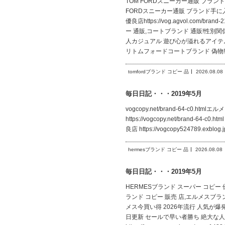
TOM FORDスニーカー通販 ブランド手に入れ
FORDスニーカー通販 ブランド手に入れ
優良店https://vog.agvol.com
ー 通販,コートブランド 通販!性別関係なく
人カジュアル 遊び心が溢れるアイテムブランド
リトムフォードコートブランド 偽物
tomfordブランド コピー 品
2026.08.08
毎日日記・・・2019年5月
vogcopy.net/brand-64-c0.htm
https://vogcopy.net/brand-64
良店 https://vogcopy524789.ex
hermesブランド コピー 品
2026.08.08
毎日日記・・・2019年5月
HERMESブランド スーパー コピー 優良店
ランド コピー 販売 店,エルメスブランド 激
メス今買い得 2026年流行 人気が爆発 偽物 ブ
日更新 セールで早い者勝ち 絶大な人