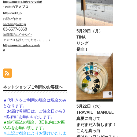
htt
p://ameblo.jp/very-vekt/
↑vektのアメブロ
http://vekt.jp/
お問い合わせ
sachiko@vekt.jp
03-5577-6368
5月20日（月）
毎日日記のﾊﾞｯｸﾅﾝﾊﾞｰ
TINA
アメブロ
も読んでください。。。↓
リング
htt
p://ameblo.jp/very-vek
是非！
t/
ネットショップご利用のお客様へ
★代引きをご利用の場合は現金のみ
となります。
5月22日（水）
お届け希望日は、ご注文日から3
TRAVAIL MANUEL
日以内にお願いいたします。
真夏に向けて
★銀行振込の場合、3日以内にお振
まだまだ入荷します！
込みをお願い致します。
こんな真っ白
※上記ご都合によりお受けいたしま
透けないワンピースも～