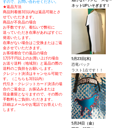
すので、お問い合わせください。
ネットUPいそぎます！
★返品方法
商品到着後3日以内は返品可能とさ
せていただきます。
商品が不良品の場合
お手数ですが、着払いで弊社に
送っていただき在庫があればすぐに
発送いたします。
在庫がない場合はご交換またはご返
金させていただきます。
お客様都合での返品の場合
1万5千円以上のお買い上げの場合
5月23日(木)
お送り送料（地域別）と返品の際の
恐竜バック
送料のご負担をお願いします。
ラスト1点です！！
クレジット決済はキャンセル可能で
す。（こちらも3日以内）
代引き・クレジットカード決済の場
合のご返金は、お振込みまたは
現金書留となりますので、
その際の
手数料もご負担いただきます。
詳細はメールやお電話でお答えいた
します。
5月24日（金）