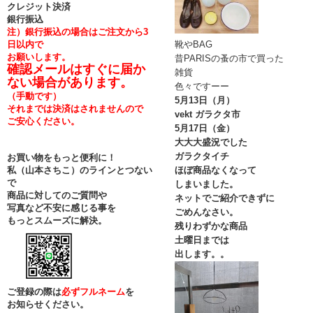
クレジット決済
銀行振込
注）銀行振込の場合はご注文から3
日以内で
靴やBAG
お願いします。
昔PARISの蚤の市で買った
確認メールはすぐに届か
雑貨
ない場合があります。
色々ですーー
（手動です）
5月13日（月）
それまでは決済はされませんので
vekt ガラクタ市
ご安心ください。
5月17日（金）
大大大盛況でした
ガラクタイチ
お買い物をもっと便利に！
私（山本さちこ）のラインとつない
ほぼ商品なくなって
で
しまいました。
商品に対してのご質問や
ネットでご紹介できずに
写真など不安に感じる事を
ごめんなさい。
もっとスムーズに解決。
残りわずかな商品
土曜日までは
出します。。
ご登録の際は
必ずフルネーム
を
お知らせください。