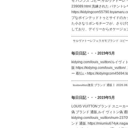
モ パンプス コピー,サルヴァトーレ・フェ
239089.html 洗練された パテン
https://kidyingcom55790
プなポインテッドトゥとサイドのカ
た小さなリボンモチーフが、さりげ
しており、デイリーからオケージョンまで幅広
サルヴァトーレフェラガモブランド コピー
毎日日記・・・2019年5月
kidying.com/louis_vuitton/ルイヴ
販 https://kidying.com/louis_v
ー 着払い https://kidyingcom4569
louisvuitton激安 ブランド 通販
2026.08
毎日日記・・・2019年5月
LOUIS VUITTONブランド スニーカー 
偽 ブランド 通販,ルイ ヴィトン偽 通販,ス
kidying.com/louis_vuitt
ンド 通販. https://miumiu674