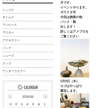
月です。
イベントやります。
トップス
ガラクタ市
今回は雑貨の他
ボトムス
バック・靴
ワンピース
出します！
詳しくはアメブロを
アウター
ご覧ください
アクセサリー
バッグ
シューズ
グッズ
アンダーウエアー
5月9日（木）
カゴはやっぱり
重宝します。
2026/08
日
月
火
水
木
金
土