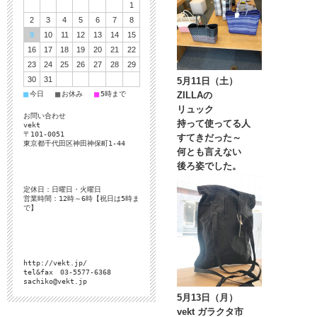
1
2
3
4
5
6
7
8
9
10
11
12
13
14
15
16
17
18
19
20
21
22
23
24
25
26
27
28
29
30
31
5月11日（土）
■
■
■
今日
お休み
5時まで
ZILLAの
リュック
お問い合わせ
持って使ってる人
vekt
〒101-0051
すてきだった～
東京都千代田区神田神保町1-44
何とも言えない
後ろ姿でした。
定休日：日曜日・火曜日
営業時間：12時～6時【祝日は5時ま
で】
http://vekt.jp/
tel&fax 03-5577-6368
sachiko@vekt.jp
5月13日（月）
vekt ガラクタ市