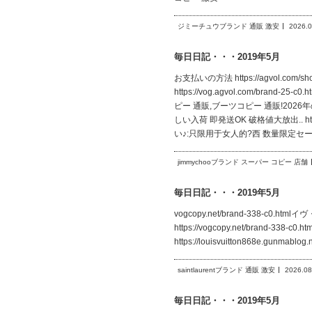
ジミーチュウブランド 通販 激安
2026.0
毎日日記・・・2019年5月
お支払いの方法 https://agvol.com
https://vog.agvol.com/bra
ピー 通販,ブーツコピー 通販!2026年の春
しい入荷 即発送OK 破格値大放出.. htt
い♪:只限用于女人的?西 数量限定セ
jimmychooブランド スーパー コピー 店舗
毎日日記・・・2019年5月
vogcopy.net/brand-338-c0.ht
https://vogcopy.net/brand-3
https://louisvuitton868e.gunmab
saintlaurentブランド 通販 激安
2026.08
毎日日記・・・2019年5月