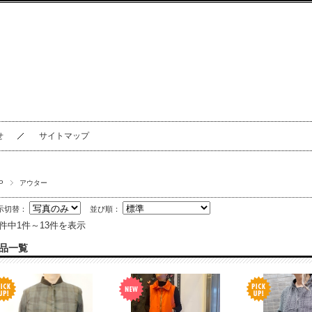
せ
サイトマップ
P
アウター
示切替：
並び順：
3件中1件～13件を表示
品一覧