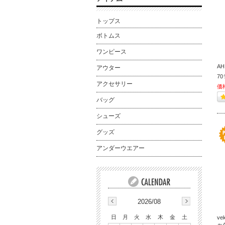
トップス
ボトムス
ワンピース
A
アウター
70
アクセサリー
価
バッグ
シューズ
グッズ
アンダーウエアー
2026/08
日
月
火
水
木
金
土
v
ャ