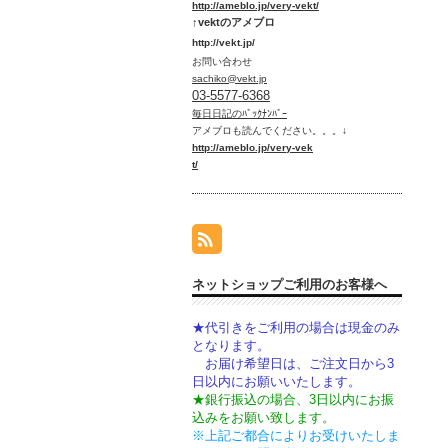
htt
p://ameblo.jp/very-vekt/
↑vektのアメブロ
http://vekt.jp/
お問い合わせ
sachiko@vekt.jp
03-5577-6368
毎日日記のﾊﾞｯｸﾅﾝﾊﾞｰ
アメブロ
も読んでください。。。↓
htt
p://ameblo.jp/very-vek
t/
ネットショップご利用のお客様へ
★代引きをご利用の場合は現金のみ
となります。
お届け希望日は、ご注文日から3
日以内にお願いいたします。
★銀行振込の場合、3日以内にお振
込みをお願い致します。
※上記ご都合によりお受けいたしま