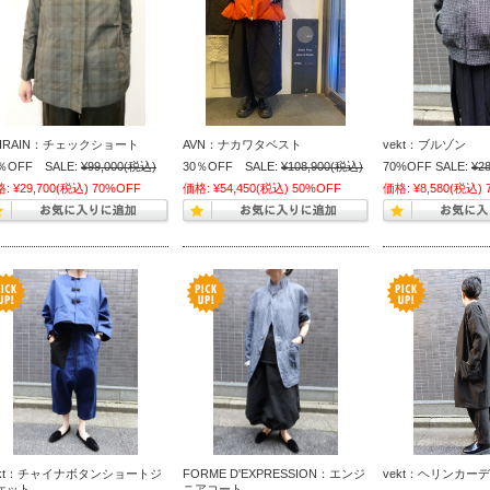
HIRAIN：チェックショート
AVN：ナカワタベスト
vekt：ブルゾン
％OFF SALE:
¥99,000
(税込)
30％OFF SALE:
¥108,900
(税込)
70%OFF SALE:
¥28
格:
¥29,700
(税込)
70%OFF
価格:
¥54,450
(税込)
50%OFF
価格:
¥8,580
(税込)
ekt：チャイナボタンショートジ
FORME D'EXPRESSION：エンジ
vekt：ヘリンカーデ
ケット
ニアコート