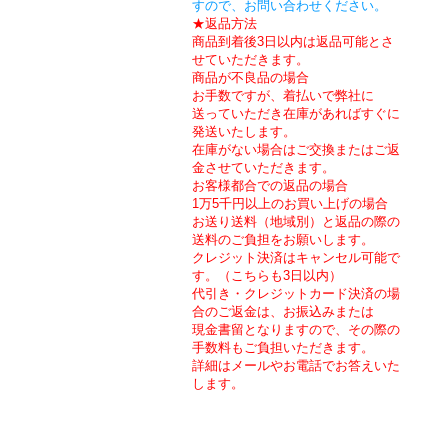
すので、お問い合わせください。
★返品方法
商品到着後3日以内は返品可能とさ
せていただきます。
商品が不良品の場合
お手数ですが、着払いで弊社に
送っていただき在庫があればすぐに
発送いたします。
在庫がない場合はご交換またはご返
金させていただきます。
お客様都合での返品の場合
1万5千円以上のお買い上げの場合
お送り送料（地域別）と返品の際の
送料のご負担をお願いします。
クレジット決済はキャンセル可能で
す。（こちらも3日以内）
代引き・クレジットカード決済の場
合のご返金は、お振込みまたは
現金書留となりますので、
その際の
手数料もご負担いただきます。
詳細はメールやお電話でお答えいた
します。