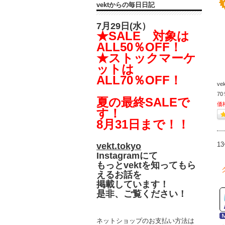
vektからの毎日日記
7月29日(水）
★SALE 対象は
ALL50％OFF！
★ストックマーケ
ットは
ALL70％OFF！
v
70
夏の最終SALEで
価
す！
8月31日まで！！
1
vekt.tokyo
Instagramにて
もっとvektを知ってもら
えるお話を
掲載しています！
是非、ご覧ください！
ネットショップのお支払い方法は