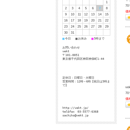
1
70
2
3
4
5
6
7
8
価
9
10
11
12
13
14
15
16
17
18
19
20
21
22
23
24
25
26
27
28
29
30
31
■
■
■
今日
お休み
5時まで
お問い合わせ
vekt
〒101-0051
東京都千代田区神田神保町1-44
定休日：日曜日・火曜日
営業時間：12時～6時【祝日は5時ま
で】
v
70
価
http://vekt.jp/
tel&fax 03-5577-6368
sachiko@vekt.jp