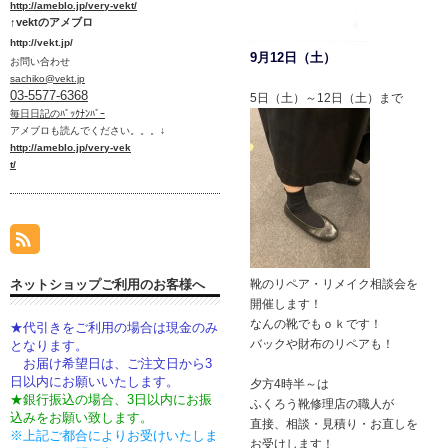
htt
p://ameblo.jp/very-vekt/
↑vektのアメブロ
http://vekt.jp/
9月12日（土）
お問い合わせ
sachiko@vekt.jp
03-5577-6368
5日（土）～12日（土）まで
毎日日記のﾊﾞｯｸﾅﾝﾊﾞｰ
アメブロ
も読んでください。。。↓
htt
p://ameblo.jp/very-vek
t/
ネットショップご利用のお客様へ
靴のリペア・リメイク相談会を
開催します！
なんの靴でもｏｋです！
★代引きをご利用の場合は現金のみ
バックや財布のリペアも！
となります。
お届け希望日は、ご注文日から3
日以内にお願いいたします。
夕方4時半～は
★銀行振込の場合、3日以内にお振
ふくろう靴修理店の職人が
込みをお願い致します。
直接、相談・見積り・お直しを
※上記ご都合によりお受けいたしま
お受けします！