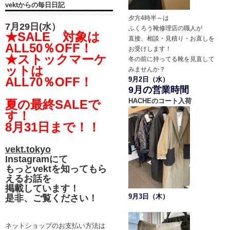
vektからの毎日日記
夕方4時半～は
7月29日(水）
ふくろう靴修理店の職人が
★SALE 対象は
直接、相談・見積り・お直しを
ALL50％OFF！
お受けします！
★ストックマーケ
冬の前に持ってる靴を見直して
ットは
みませんか？
ALL70％OFF！
9月2日（水）
9月の営業時間
HACHEのコート入荷
夏の最終SALEで
す！
8月31日まで！！
vekt.tokyo
Instagramにて
もっとvektを知ってもら
えるお話を
掲載しています！
9月3日（木）
是非、ご覧ください！
ネットショップのお支払い方法は