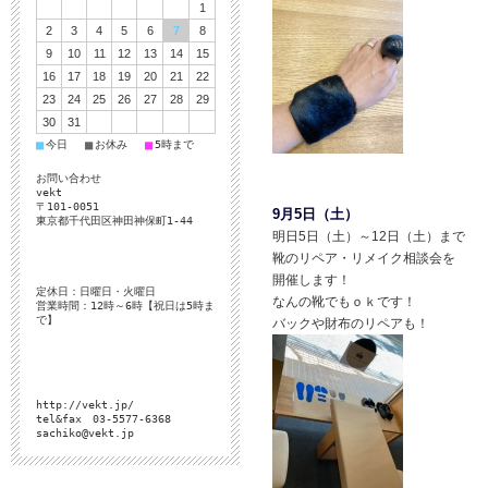
1
2
3
4
5
6
7
8
9
10
11
12
13
14
15
16
17
18
19
20
21
22
23
24
25
26
27
28
29
30
31
■
■
■
今日
お休み
5時まで
お問い合わせ
vekt
〒101-0051
9月5日（土）
東京都千代田区神田神保町1-44
明日5日（土）～12日（土）まで
靴のリペア・リメイク相談会を
開催します！
定休日：日曜日・火曜日
なんの靴でもｏｋです！
営業時間：12時～6時【祝日は5時ま
で】
バックや財布のリペアも！
http://vekt.jp/
tel&fax 03-5577-6368
sachiko@vekt.jp