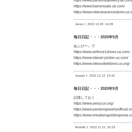
https://www.pandorasjewelry.uk.com
https://www.trainerssale.uk.com/
https://www.nikeclearancestores.us.
Janes
2022.12.28
14:26
毎日日記・・・2020年9月
あふぴー』で
https://www.airforce1shoes.us.com/
https://www.nikeair-jordan.us.com/
https://www.nikeoutletstores.us.org/
Joseph
2022.12.12
15:42
毎日日記・・・2020年9月
記憶しておく
https://www.yeezy.us.org/
https://www.pandorajewelryofficial-si
https://www.sneakersgoldengoose.u
Rodolfo
2022.11.21
20:23