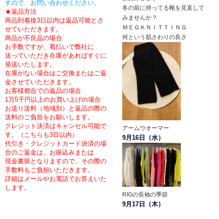
すので、お問い合わせください。
冬の前に持ってる靴を見直して
★返品方法
みませんか？
商品到着後3日以内は返品可能とさ
ＭＥＧＫＮＩＴＴＩＮＧ
せていただきます。
何という肌さわりの良さ
商品が不良品の場合
お手数ですが、着払いで弊社に
送っていただき在庫があればすぐに
発送いたします。
在庫がない場合はご交換またはご返
金させていただきます。
お客様都合での返品の場合
1万5千円以上のお買い上げの場合
お送り送料（地域別）と返品の際の
送料のご負担をお願いします。
クレジット決済はキャンセル可能で
アームウオーマー
す。（こちらも3日以内）
9月16日（水）
代引き・クレジットカード決済の場
合のご返金は、お振込みまたは
現金書留となりますので、
その際の
手数料もご負担いただきます。
詳細はメールやお電話でお答えいた
します。
RIGの長袖の季節
9月17日（木）