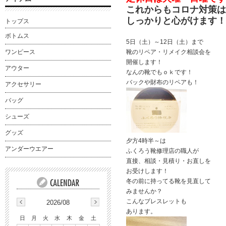
これからもコロナ対策は
しっかりと心がけます！
トップス
ボトムス
5日（土）～12日（土）まで
ワンピース
靴のリペア・リメイク相談会を
開催します！
アウター
なんの靴でもｏｋです！
バックや財布のリペアも！
アクセサリー
バッグ
シューズ
グッズ
夕方4時半～は
アンダーウエアー
ふくろう靴修理店の職人が
直接、相談・見積り・お直しを
お受けします！
冬の前に持ってる靴を見直して
みませんか？
こんなブレスレットも
2026/08
あります。
日
月
火
水
木
金
土