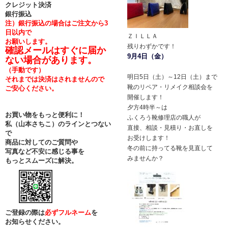
クレジット決済
銀行振込
注）銀行振込の場合はご注文から3
日以内で
ＺＩＬＬＡ
お願いします。
残りわずかです！
確認メールはすぐに届か
9月4日（金）
ない場合があります。
（手動です）
明日5日（土）～12日（土）まで
それまでは決済はされませんので
靴のリペア・リメイク相談会を
ご安心ください。
開催します！
夕方4時半～は
お買い物をもっと便利に！
ふくろう靴修理店の職人が
私（山本さちこ）のラインとつない
直接、相談・見積り・お直しを
で
お受けします！
商品に対してのご質問や
冬の前に持ってる靴を見直して
写真など不安に感じる事を
みませんか？
もっとスムーズに解決。
ご登録の際は
必ずフルネーム
を
お知らせください。